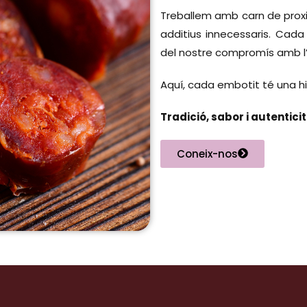
Treballem amb carn de proxim
additius innecessaris. Cada
del nostre compromís amb l’ar
Aquí, cada embotit té una his
Tradició, sabor i autentici
Coneix-nos