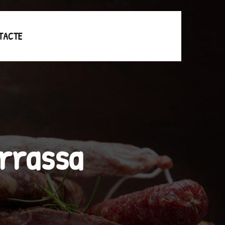
TACTE
errassa