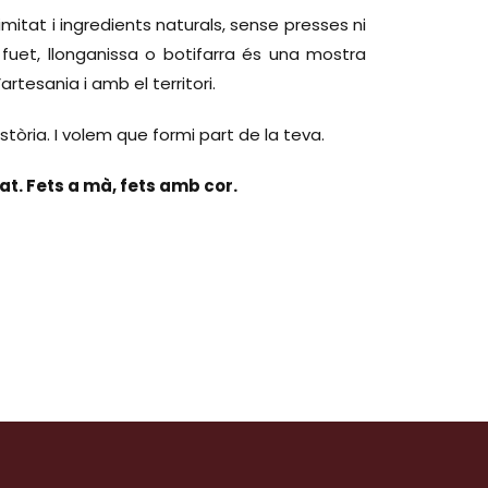
itat i ingredients naturals, sense presses ni
 fuet, llonganissa o botifarra és una mostra
tesania i amb el territori.
tòria. I volem que formi part de la teva.
tat. Fets a mà, fets amb cor.