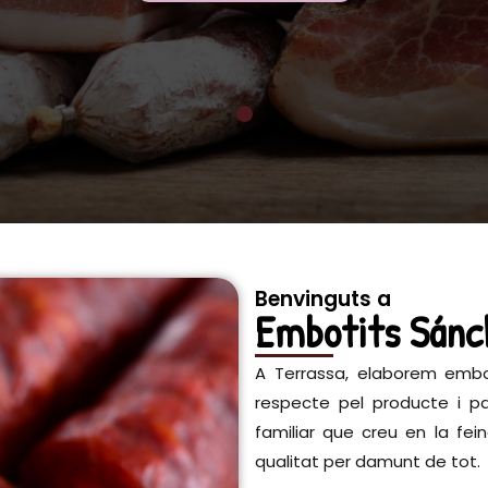
Benvinguts a
Embotits Sánc
A Terrassa, elaborem embo
respecte pel producte i pa
familiar que creu en la fei
qualitat per damunt de tot.