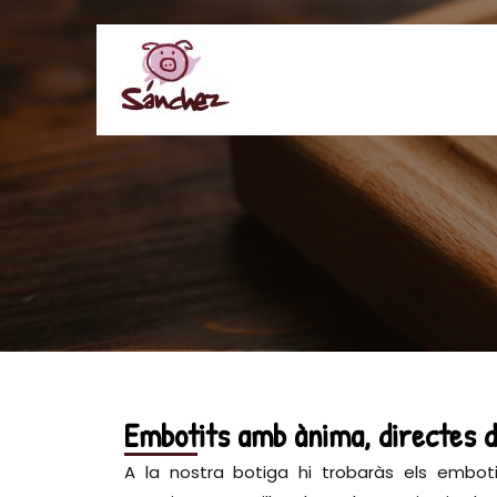
Embotits amb ànima, directes d
A la nostra botiga hi trobaràs els embot