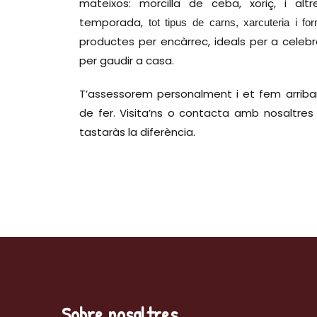
mateixos: morcilla de ceba, xoriç, i alt
temporada,
tot tipus de carns, xarcuteria i f
productes per encàrrec, ideals per a celeb
per gaudir a casa.
T’assessorem personalment i et fem arribar
de fer. Visita’ns o contacta amb nosaltre
tastaràs la diferència.
Sobre nosaltres