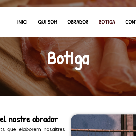
INICI
QUI SOM
OBRADOR
BOTIGA
CON
Botiga
el nostre obrador
its que elaborem nosaltres