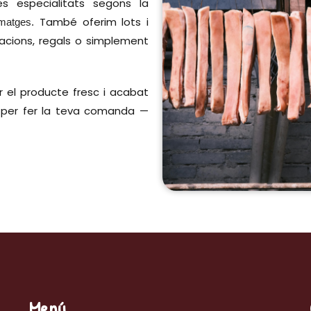
res especialitats segons la
També oferim lots i
ormatges.
racions, regals o simplement
 el producte fresc i acabat
s per fer la teva comanda —
Menú