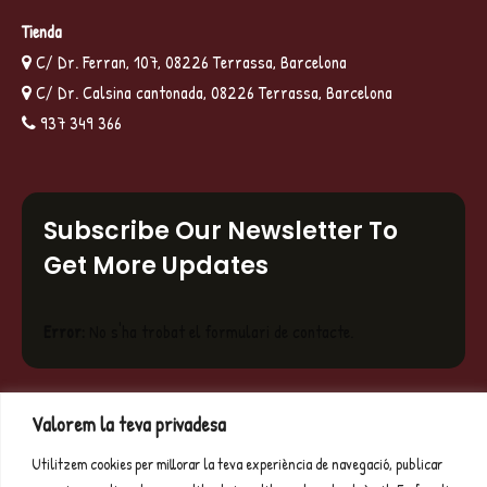
Tienda
C/ Dr. Ferran, 107, 08226 Terrassa, Barcelona
C/ Dr. Calsina cantonada, 08226 Terrassa, Barcelona
937 349 366
Subscribe Our Newsletter To
Get More Updates
Error:
No s'ha trobat el formulari de contacte.
Valorem la teva privadesa
© Copyright 2025 | Embotits Sanchez |
Botiga d'embotits a
Terrassa
Utilitzem cookies per millorar la teva experiència de navegació, publicar