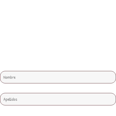
Nombre
Apellidos
Email