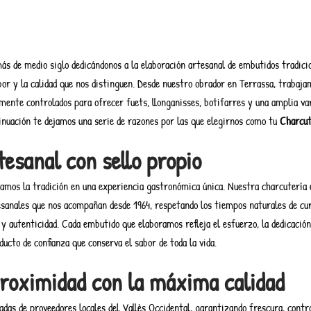
s de medio siglo dedicándonos a la elaboración artesanal de embutidos tradicio
bor y la calidad que nos distinguen. Desde nuestro obrador en Terrassa, trabaja
ente controlados para ofrecer fuets, llonganisses, botifarres y una amplia var
tinuación te dejamos una serie de razones por las que elegirnos como tu
Charcut
tesanal con sello propio
os la tradición en una experiencia gastronómica única. Nuestra charcutería e
esanales que nos acompañan desde 1964, respetando los tiempos naturales de cu
y autenticidad. Cada embutido que elaboramos refleja el esfuerzo, la dedicación
ucto de confianza que conserva el sabor de toda la vida.
roximidad con la máxima calidad
das de proveedores locales del Vallès Occidental, garantizando frescura, contro