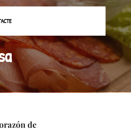
TACTE
sa
corazón de