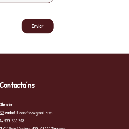
Contacta’ns
Obrador
embotitssanchez@gmail.com
937 356 318
C/ Roig Ventura, 137, 08226 Terrassa