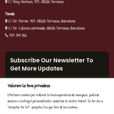
C/ Roig Ventura, 137, 08226 Terrassa
Tienda
C/ Dr. Ferran, 107, 08226 Terrassa, Barcelona
C/ Dr. Calsina cantonada, 08226 Terrassa, Barcelona
937 349 366
Subscribe Our Newsletter To
Get More Updates
Error:
No s'ha trobat el formulari de contacte.
Valorem la teva privadesa
Utilitzem cookies per millorar la teva experiència de navegació, publicar
anuncis o contingut personalitzats i analitzar el nostre trànsit. En fer clic a
© Copyright 2025 | Embotits Sanchez |
Botiga d'embotits a Terrassa
"Acceptar-ho tot", acceptes l'ús que fem de les cookies.